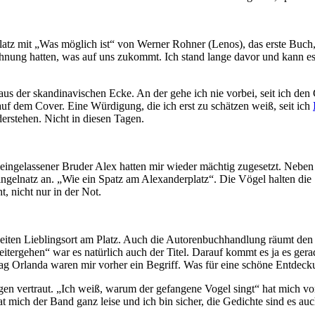
atz mit „Was möglich ist“ von Werner Rohner (Lenos), das erste Buch,
e Ahnung hatten, was auf uns zukommt. Ich stand lange davor und kann 
us der skandinavischen Ecke. An der gehe ich nie vorbei, seit ich den
auf dem Cover. Eine Würdigung, die ich erst zu schätzen weiß, seit ich
erstehen. Nicht in diesen Tagen.
alleingelassener Bruder Alex hatten mir wieder mächtig zugesetzt. Neb
Ringelnatz an. „Wie ein Spatz am Alexanderplatz“. Die Vögel halten di
, nicht nur in der Not.
weiten Lieblingsort am Platz. Auch die Autorenbuchhandlung räumt den
weitergehen“ war es natürlich auch der Titel. Darauf kommt es ja es ge
ag Orlanda waren mir vorher ein Begriff. Was für eine schöne Entdeck
gegen vertraut. „Ich weiß, warum der gefangene Vogel singt“ hat mich v
hat mich der Band ganz leise und ich bin sicher, die Gedichte sind es a