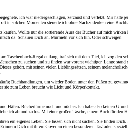
egnete. Ich war niedergeschlagen, zerzaust und verletzt. Mir hatte jem
oft in solchen Momenten steuerte ich ohne Nachzudenken eine Buchh
hts kaufen. Wollte nur die sortierende Aura der Bücher auf mich wirken
einfach da. Schauen Dich an. Murmeln vor sich hin. Oder schweigen.
te am Taschenbuch-Regal entlang, traf sich mit dem Titel, ich zog den 
i Menschen zu suchen und zu finden war vorerst wichtiger. Lange stan
lle. Dieses gehört, mit seinen vielen Lieblingssätzen, seinem melanch
.
häufig Buchhandlungen, um wieder Boden unter den Füßen zu gewinnen. 
der sie zum Leben braucht wie Licht und Körperkontakt.
und Häfen: Büchertürme noch und nöcher. Ich habe also keinen Grund
iehe ich ab und zu los. Mit einer großen Tasche, einem Buch für den H
n ein eigenes Leben. Sie lassen sich nicht suchen. Sie finden Dich. Z
. Erinnern Dich mit ihrem Cover an einen besonderen Tag oder, speziell