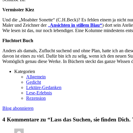
Vermisster Kiez
Und die „Moabiter Sonette“ (C.H.Beck)? Es fehlen einem ja nicht nur
Maler und Zeichner der
„
Ansichten in stillem Blau“
) dort sein Atel
Wie lesen ist das, nur noch lebendiger. Eine Kolumne mindestens ent
Fluchtort Buch
Anders als damals, Zuflucht suchend und ohne Plan, hatte ich an die
davon ist eines zu viel. Dafür bin ich zu selig, wenn ich den neuen S
Womöglich genau diese Werke. In Büchern steckt das ganze Wissen der 
Kategorien
Allgemein
Gedicht
Lektüre-Gedanken
Lese-Erlebnis
Rezension
Blog abonnieren
4 Kommentare zu “Lass das Suchen, sie finden Dich