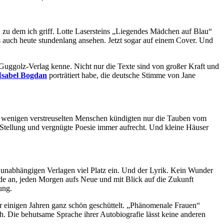
 zu dem ich griff. Lotte Lasersteins „Liegendes Mädchen auf Blau“
es auch heute stundenlang ansehen. Jetzt sogar auf einem Cover. Und
 Guggolz-Verlag kenne. Nicht nur die Texte sind von großer Kraft und
Isabel Bogdan
porträtiert habe, die deutsche Stimme von Jane
en wenigen verstreuselten Menschen kündigten nur die Tauben vom
e Stellung und vergnügte Poesie immer aufrecht. Und kleine Häuser
 unabhängigen Verlagen viel Platz ein. Und der Lyrik. Kein Wunder
rade an, jeden Morgen aufs Neue und mit Blick auf die Zukunft
ung.
or einigen Jahren ganz schön geschüttelt. „Phänomenale Frauen“
uch. Die behutsame Sprache ihrer Autobiografie lässt keine anderen