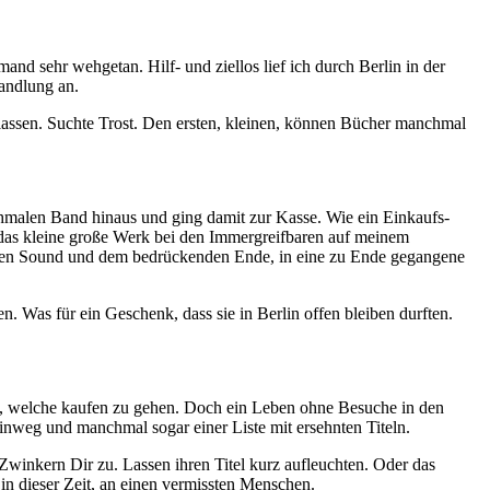
and sehr wehgetan. Hilf- und ziellos lief ich durch Berlin in der
andlung an.
 lassen. Suchte Trost. Den ersten, kleinen, können Bücher manchmal
schmalen Band hinaus und ging damit zur Kasse. Wie ein Einkaufs-
d das kleine große Werk bei den Immergreifbaren auf meinem
olischen Sound und dem bedrückenden Ende, in eine zu Ende gegangene
Was für ein Geschenk, dass sie in Berlin offen bleiben durften.
, welche kaufen zu gehen. Doch ein Leben ohne Besuche in den
inweg und manchmal sogar einer Liste mit ersehnten Titeln.
winkern Dir zu. Lassen ihren Titel kurz aufleuchten. Oder das
 in dieser Zeit, an einen vermissten Menschen.