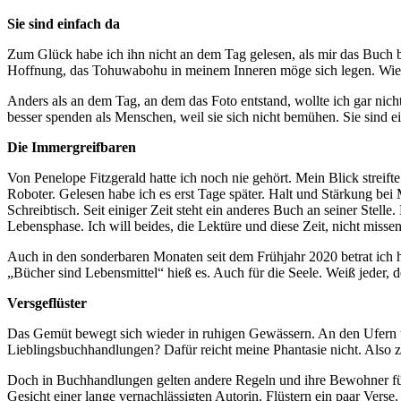
Sie sind einfach da
Zum Glück habe ich ihn nicht an dem Tag gelesen, als mir das Buch beg
Hoffnung, das Tohuwabohu in meinem Inneren möge sich legen. Wie 
Anders als an dem Tag, an dem das Foto entstand, wollte ich gar nic
besser spenden als Menschen, weil sie sich nicht bemühen. Sie sind 
Die Immergreifbaren
Von Penelope Fitzgerald hatte ich noch nie gehört. Mein Blick streif
Roboter. Gelesen habe ich es erst Tage später. Halt und Stärkung be
Schreibtisch. Seit einiger Zeit steht ein anderes Buch an seiner Ste
Lebensphase. Ich will beides, die Lektüre und diese Zeit, nicht missen
Auch in den sonderbaren Monaten seit dem Frühjahr 2020 betrat ich 
„Bücher sind Lebensmittel“ hieß es. Auch für die Seele.
Weiß jeder, 
Versgeflüster
Das Gemüt bewegt sich wieder in ruhigen Gewässern. An den Ufern 
Lieblingsbuchhandlungen? Dafür reicht meine Phantasie nicht. Also z
Doch in Buchhandlungen gelten andere Regeln und ihre Bewohner führe
Gesicht einer lange vernachlässigten Autorin. Flüstern ein paar Verse