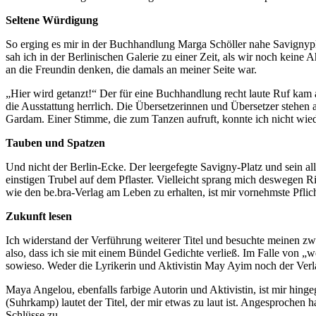
Seltene Würdigung
So erging es mir in der Buchhandlung Marga Schöller nahe Savignypl
sah ich in der Berlinischen Galerie zu einer Zeit, als wir noch kein
an die Freundin denken, die damals an meiner Seite war.
„Hier wird getanzt!“ Der für eine Buchhandlung recht laute Ruf kam a
die Ausstattung herrlich. Die Übersetzerinnen und Übersetzer stehen 
Gardam. Einer Stimme, die zum Tanzen aufruft, konnte ich nicht wied
Tauben und Spatzen
Und nicht der Berlin-Ecke. Der leergefegte Savigny-Platz und sein 
einstigen Trubel auf dem Pflaster. Vielleicht sprang mich deswegen 
wie den be.bra-Verlag am Leben zu erhalten, ist mir vornehmste Pflicht
Zukunft lesen
Ich widerstand der Verführung weiterer Titel und besuchte meinen z
also, dass ich sie mit einem Bündel Gedichte verließ. Im Falle von „
sowieso. Weder die Lyrikerin und Aktivistin May Ayim noch der Verl
Maya Angelou, ebenfalls farbige Autorin und Aktivistin, ist mir hin
(Suhrkamp) lautet der Titel, der mir etwas zu laut ist. Angesprochen 
Schlüsse zu.