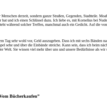
 Menschen derzeit, sondern ganze Straßen, Gegenden, Stadtteile. Moab
ier hat und ich einen Schlüssel dazu. Ich liebe es, mit Kornelius bei N
steht während solcher Treffen, manchmal auch ein Gedicht. Auf die von
sem Tag sehr wohl vor, Geld auszugeben. Dass ich mit sechs Bänden nac
tapel sehe und über die Einbände streiche. Kann sein, dass ich beim näc
Welt. Sie wissen viel mehr über uns und unsere Bedürfnisse als wir se
. Vom Bücherkaufen”